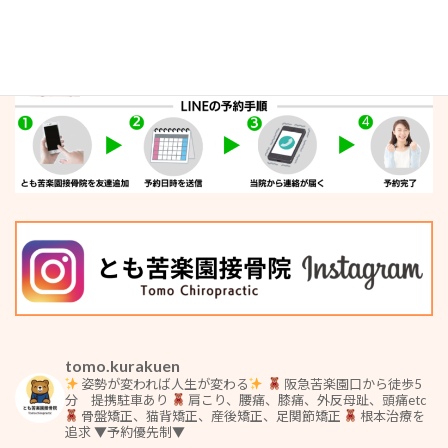
tomo.kurakuen
姿勢が変われば人生が変わる
阪急苦楽園口から徒歩5
分 提携駐車あり
肩こり、腰痛、膝痛、外反母趾、頭痛etc
骨盤矯正、猫背矯正、産後矯正、足関節矯正
根本治療を
追求
▼予約優先制▼