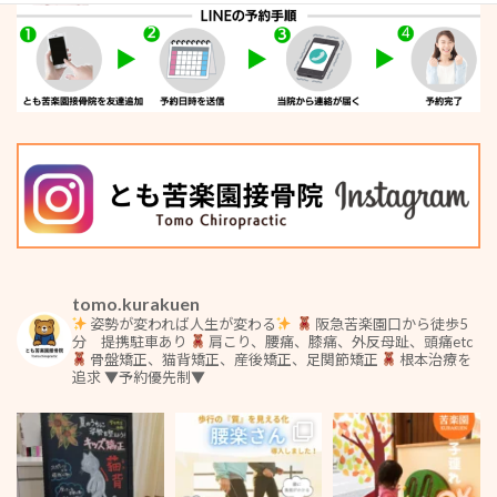
tomo.kurakuen
姿勢が変われば人生が変わる
阪急苦楽園口から徒歩5
分 提携駐車あり
肩こり、腰痛、膝痛、外反母趾、頭痛etc
骨盤矯正、猫背矯正、産後矯正、足関節矯正
根本治療を
追求
▼予約優先制▼